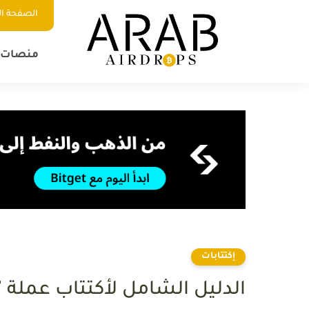
الصفحة ال
منصات ا
إكتتابات