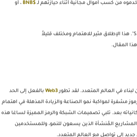
موه من كسب أموال مجانية أثناء حيازتهم لـ
$BNB
، أو
سوف تطلق بينانس لانشبادها الـ 51 بعنوان "SAGA". هذا الإطلاق مثير للاهتمام ومختلف قليلاً
ذا المقال.
لبناء في العالم المتعدد. لقد تطور
Web3
بالفعل إلى الحد
رموز مشفرة لمواكبة نمو الصناعة والزيادة المذهلة في اهتمام
انياته بعد. تلبي تصميمات الشبكة والرمز المميزة لساغا هذه
المشاريع المُنشأة الذين يسعون للنمو، وللمستخدمين
 جديد إلى تواصل مع العالم المتعدد.