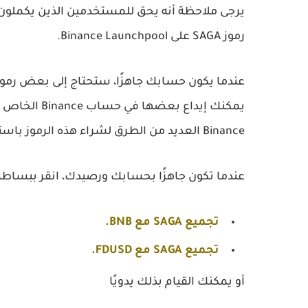
رموز SAGA على Binance Launchpool.
يمكنك إيداع 
Binance العديد من الطرق لشراء هذه الرموز باستخدام العملات المشفرة أو العملات القانونية.
عندما تكون جاهزًا بحسابك ورصيدك، انقر ببساطة 
تجميع SAGA مع BNB.
تجميع SAGA مع FDUSD.
أو يمكنك القيام بذلك يدويًا