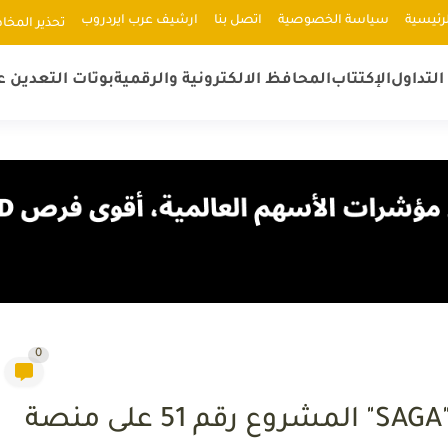
رئيسية
سياسة الخصوصية
اتصل بنا
ارشيف عرب ايردروب
ﺗﺤﺬﻳﺮ اﻟﻤﺨﺎ
لتداول
الإكتتاب
المحافظ الالكترونية والرقمية
بوتات التعدين ع
0
الدليل الشامل لأكتتاب عملة "SAGA" المشروع رقم 51 على منصة