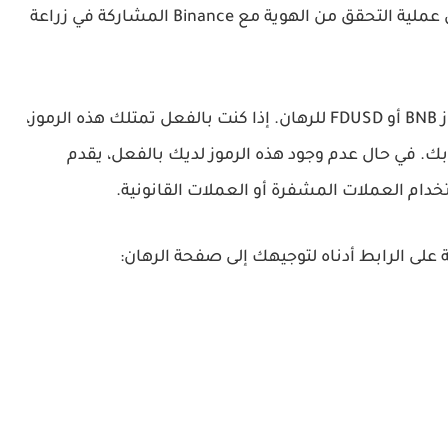
يرجى ملاحظة أنه يحق للمستخدمين الذين يكملون عملية التحقق من الهوية مع Binance المشاركة في زراعة
عندما يكون حسابك جاهزًا، ستحتاج إلى بعض رموز BNB أو FDUSD للرهان. إذا كنت بالفعل تمتلك هذه الرموز،
بعضها في حساب Binance الخاص بك. في حال عدم وجود هذه الرموز لديك بالفعل، يقدم
على الرابط أدناه لتوجيهك إلى صفحة الرهان: