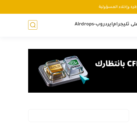
ﻃﺮﺓ ﻭإﺧﻼء اﻟﻤﺴﺆﻭﻟﻴﺔ
لى تليجرام
ايردروب-Airdrops