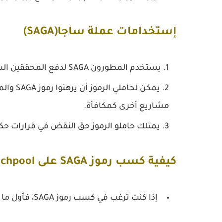
إستخدامات عملة ساجا(SAGA)
يستخدم المطورون SAGA لدفع المحققين الشبكيين لبدء وصيانة Chainlets الخاصة بهم.
مشاريع أخرى كمكافأة.
يمتلك حاملو الرموز حق النقض في قرارات حك
كيفية كسب رموز SAGA على Binance Launchpool؟
إذا كنت ترغب في كسب رموز SAGA، فأول ما تحتاج إليه هو