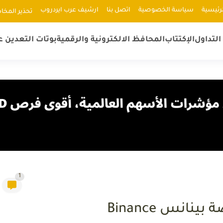
رئيسية
سياسة الخصوصية
اتصل بنا
ارشيف عرب ايردروب
ﺗﺤﺬﻳﺮ اﻟﻤﺨﺎ
لتداول
الإكتتاب
المحافظ الالكترونية والرقمية
بوتات التعدين ع
1
نس Binance