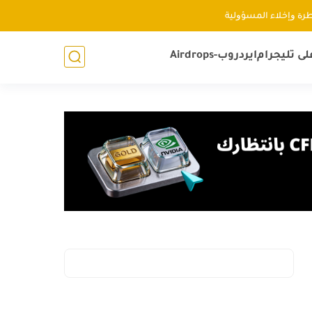
ﻃﺮﺓ ﻭإﺧﻼء اﻟﻤﺴﺆﻭﻟﻴﺔ
لى تليجرام
ايردروب-Airdrops