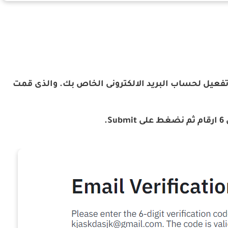
G؛ سيتم ارسال رمز تفعيل لحساب البريد الالكترونى الخاص بك. والذى قمت
.