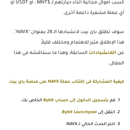
كسب أموال مجانية أثناء حيازتهم لـ $MNT ، أو USDT أو
أي عملة مشفرة داعمة أخرى.
سوف تطلق باى بيت لانشبادها الـ 28 بعنوان "NAVX".
هذا الإطلاق مثير للاهتمام ومختلف قليلاً
عن
اللانشبادات
السابقة، وهذا ما سنناقشه في هذا
المقال.
كيفية المشاركة فى إكتتاب عملة NAVX على منصة باى بيت
قم
بتسجيل الدخول إلى حساب Bybit
الخاص بك.
انتقل إلى
Bybit Launchpool
.
اختر الحدث الحالي لـ
NAVX
.