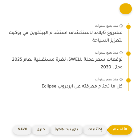
منذ بضع سنوات
مشروع تايلاند لاستكشاف استخدام البيتكوين في بوكيت
لتعزيز السياحة
منذ بضع سنوات
توقعات سعر عملة SWELL: نظرة مستقبلية لعام 2025
وحتى 2030
منذ بضع سنوات
كل ما تحتاج معرفته عن ايردروب Eclipse
إكتتابات
باى بيت-Bybit
جارى
NAVX