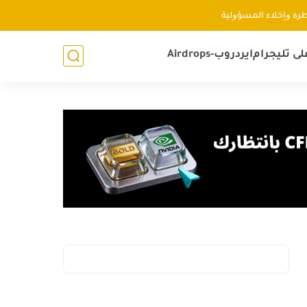
ﻃﺮﺓ ﻭإﺧﻼء اﻟﻤﺴﺆﻭﻟﻴﺔ
لى تليجرام
ايردروب-Airdrops