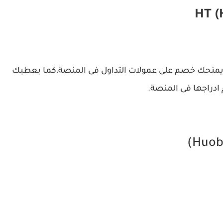
 عملة خاصة بمنصة هوبى وامتلاكك عملة HT، يمنحك خصم على عمولات التداول فى المنصة،كما يعطيك
 ادراجها فى المنصة.