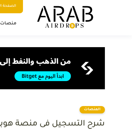
الصفحة ال
منصات ا
المنصات
شرح التسجيل فى منصة هوبي uobi