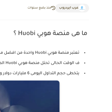
عرب ايردروب
منذ بضع سنوات
ما هى منصة هوبي Huobi ؟
تعتبر منصة هوبي Huobi واحدة من افضل منصات التداول فى عالم العملات الرقمية.
ف الوقت الحالى تحتل منصة هوبي Huobi المركز السادس فى حجم التداول اليومى فى عالم الكريبتو.
يتخطى حجم التداول اليومى 6 مليارات دولار وهو رقم ليس بقليل.اى انها تقع بعد