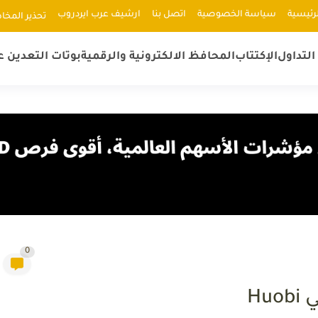
رئيسية
سياسة الخصوصية
اتصل بنا
ارشيف عرب ايردروب
ﺗﺤﺬﻳﺮ اﻟﻤﺨﺎ
لتداول
الإكتتاب
المحافظ الالكترونية والرقمية
بوتات التعدين ع
0
H