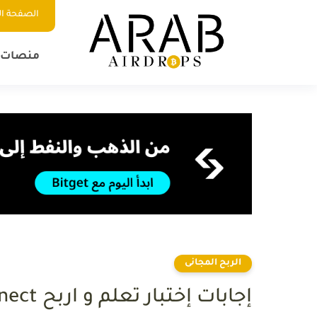
الصفحة ال
منصات ا
الربح المجانى