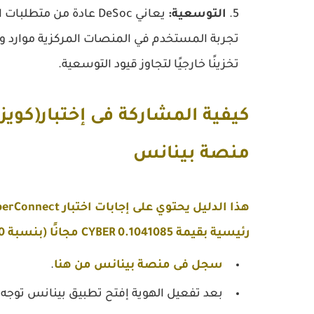
التوسعية:
يعاني DeSoc عادة من م
تخزينًا خارجيًا لتجاوز قيود التوسعية.
منصة بينانس
رئيسية بقيمة 0.1041085 CYBER مجانًا (بنسبة 10٪ APR).
سجل فى منصة بينانس من هنا
.
بعد تفعيل الهوية إفتح تطبيق بينانس توجه ا