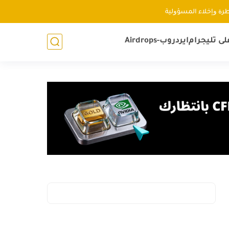
ﻃﺮﺓ ﻭإﺧﻼء اﻟﻤﺴﺆﻭﻟﻴﺔ
لى تليجرام
ايردروب-Airdrops