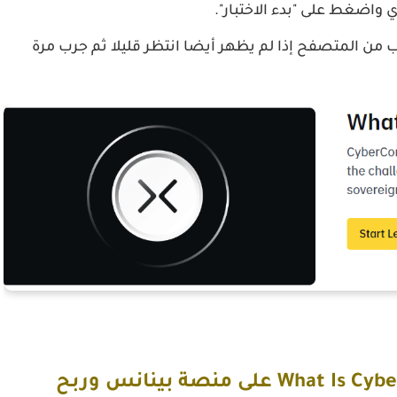
 واضغط على "بدء الاختبار".
جرب من المتصفح إذا لم يظهر أيضا انتظر قليلا ثم جرب مرة
إجابات إختبار تعلم و اربح What Is CyberConnect على منصة بينانس وربح