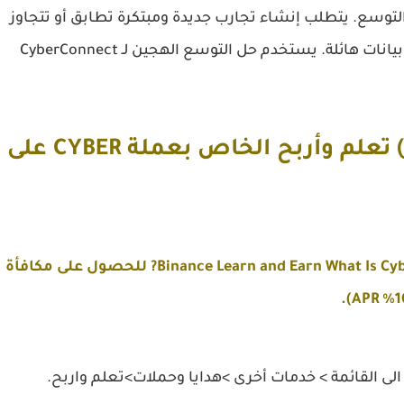
تطلبات التوسع. يتطلب إنشاء تجارب جديدة ومبتكرة تطابق أو تتجاوز
تجربة المستخدم في المنصات المركزية موارد وبيانات هائلة. يستخدم حل التوسع الهجين لـ CyberConnect
كيفية المشاركة فى إختبار(كويز) تعلم وأربح الخاص بعملة CYBER على
هذا الدليل يحتوي على إجابات اختبار Binance Learn and Earn What Is CyberConnect? للحصول على مكافأة
لى القائمة > خدمات أخرى >هدايا وحملات>تعلم واربح.