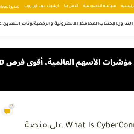
رئيسية
سياسة الخصوصية
اتصل بنا
ارشيف عرب ايردروب
ﺗﺤﺬﻳﺮ اﻟﻤﺨﺎ
لتداول
الإكتتاب
المحافظ الالكترونية والرقمية
بوتات التعدين ع
0
إجابات إختبار تعلم و اربح What Is CyberConnect على منصة