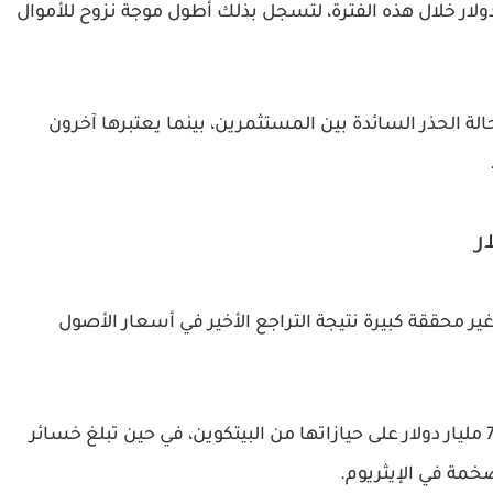
ي الأموال المسحوبة أكثر من 3.4 مليار دولار خلال هذه الفترة، لتسجل بذلك أطول موجة نزوح للأموال
الحذر السائدة بين المستثمرين، بينما يعتبرها آخرون
Bitmin حالياً من خسائر غير محققة كبيرة نتيجة التراجع الأخير في أسعار الأصول
وتُقدر الخسائر غير المحققة لدى Strategy بنحو 7.6 مليار دولار على حيازاتها من البيتكوين، في حين تبلغ خسائر