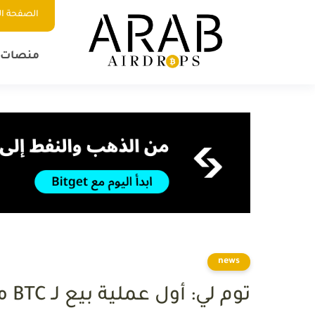
الصفحة ال
منصات ا
news