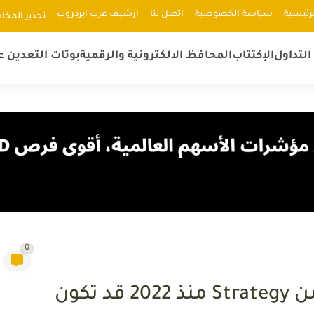
رئيسية
سياسة الخصوصية
اتصل بنا
ارشيف عرب ايردروب
ﺗﺤﺬﻳﺮ اﻟﻤﺨﺎ
لتداول
الإكتتاب
المحافظ الالكترونية والرقمية
بوتات التعدين ع
0
توم لي: أول عملية بيع لـ BTC من Strategy منذ 2022 قد تكون