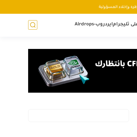
ﻃﺮﺓ ﻭإﺧﻼء اﻟﻤﺴﺆﻭﻟﻴﺔ
لى تليجرام
ايردروب-Airdrops