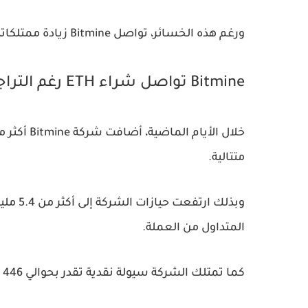
ورغم هذه الخسائر، تواصل Bitmine زيادة ممتلكاتها من ETH بشكل مستمر.
Bitmine تواصل شراء ETH رغم التراجعات
متتالية.
المتداول من العملة.
كما تمتلك الشركة سيولة نقدية تقدر بحوالي 446 مليون دولار بالإضافة إلى كمية محدودة من البيتكوين.