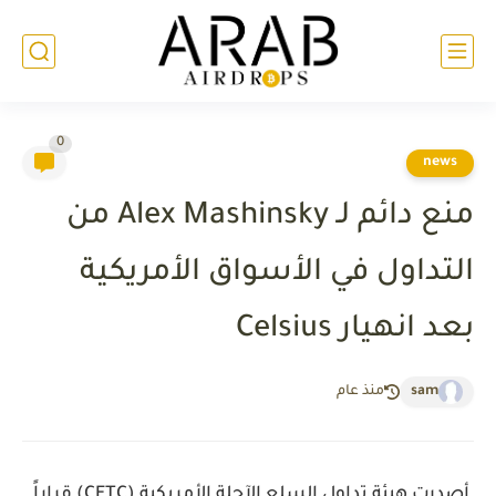
0
news
منع دائم لـ Alex Mashinsky من
التداول في الأسواق الأمريكية
بعد انهيار Celsius
sam
منذ عام
أصدرت هيئة تداول السلع الآجلة الأمريكية (CFTC) قراراً