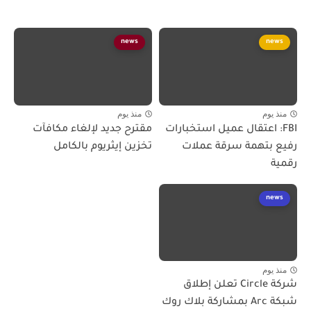
news
news
منذ يوم
منذ يوم
FBI: اعتقال عميل استخبارات
مقترح جديد لإلغاء مكافآت
رفيع بتهمة سرقة عملات
تخزين إيثريوم بالكامل
رقمية
news
منذ يوم
شركة Circle تعلن إطلاق
شبكة Arc بمشاركة بلاك روك