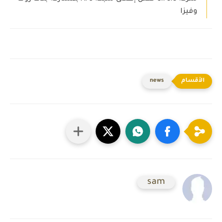
وفيزا
news
sam