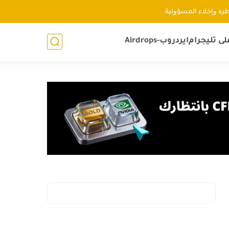
ﻃﺮﺓ ﻭإﺧﻼء اﻟﻤﺴﺆﻭﻟﻴﺔ
لى تليجرام
ايردروب-Airdrops