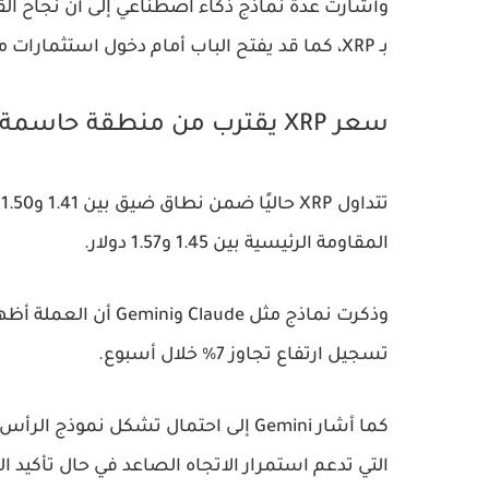
وأشارت عدة نماذج ذكاء اصطناعي إلى أن نجاح ا
بـ XRP، كما قد يفتح الباب أمام دخول استثمارات مؤسساتية ضخمة وإطلاق صناديق ETF مستقبلًا.
سعر XRP يقترب من منطقة حاسمة
ت
المقاومة الرئيسية بين 1.45 و1.57 دولار.
وذكرت نماذج مثل laude
تسجيل ارتفاع تجاوز 7% خلال أسبوع.
كما أشار Gemini إلى احتمال تشكل نموذ
التي تدعم استمرار الاتجاه الصاعد في حال تأكيد ال