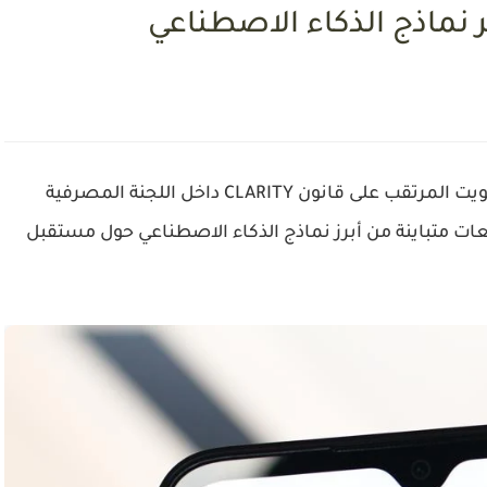
نماذج الذكاء الاصطناعي
تتجه الأنظار بقوة نحو عملة XRP مع اقتراب التصويت المرتقب على قانون CLARITY داخل اللجنة المصرفية
 يوم 14 مايو، وسط توقعات متباينة من أبرز نماذج الذكاء الاصطناعي حول مستقبل