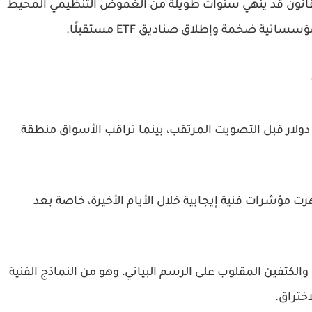
لقانون قد ينهي سنوات طويلة من الغموض التنظيمي المحيط
تداول XRP حاليًا ضمن نطاق ضيق بين 1.41 و1.50 دولار قبل التصويت المرتقب، بينما تراقب الأسواق منطقة
C وGemini أن العملة أظهرت مؤشرات فنية إيجابية خلال الأيام الأخيرة، خاصة بعد
ج الرأس والكتفين المقلوب على الرسم البياني، وهو من النماذج الفنية
اختراق.