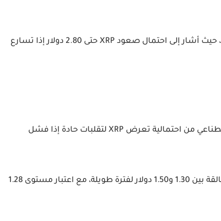
في المقابل، قدم Gemini أحد أكثر التوقعات تفاؤلًا، حيث أشار إلى احتمال صعود XRP حتى 2.80 دولار إذا تسارع
رغم التفاؤل الكبير، حذرت بعض نماذج الذكاء الاصطناعي من احتمالية تعرض XRP لتقلبات حادة إذا فشل
وأوضح Claude أن فشل التصويت قد يبقي XRP عالقة بين 1.30 و1.50 دولار لفترة طويلة، مع اعتبار مستوى 1.28