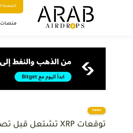
الصفحة ال
منصات ا
news