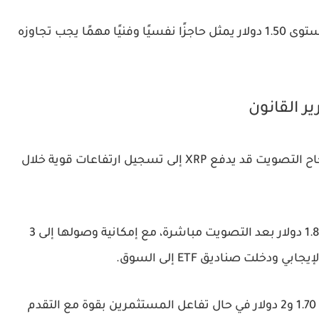
أما ChatGPT وMicrosoft Copilot فقد اعتبرا أن مستوى 1.50 دولار يمثل حاجزًا نفسيًا وفنيًا مهمًا يجب تجاوزه
 القانون
اتفقت معظم نماذج الذكاء الاصطناعي على أن نجاح التصويت قد يدفع XRP إلى تسجيل ارتفاعات قوية خلال
وتوقع Claude صعود العملة نحو نطاق 1.65 إلى 1.80 دولار بعد التصويت مباشرة، مع إمكانية وصولها إلى 3
كما رجح Grok وPerplexity إمكانية تحرك XRP نحو 1.70 و2 دولار في حال تفاعل المستثمرين بقوة مع التقدم