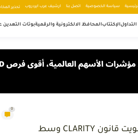
رئيسية
سياسة الخصوصية
اتصل بنا
ارشيف عرب ايردروب
ﺗﺤﺬﻳﺮ اﻟﻤﺨﺎ
لتداول
الإكتتاب
المحافظ الالكترونية والرقمية
بوتات التعدين ع
0
توقعات XRP تشتعل قبل تصويت قانون CLARITY وسط