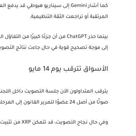
المرتقبة أو تراجعت الثقة التنظيمية.
بينما حذر ChatGPT من أن جزءًا كبيرً
إلى موجة تصحيح قوية في حال جاءت نتائج التصويت
الأسواق تترقب يوم 14 مايو
صوتًا من أصل 24 عضوًا لتمرير القانون إلى المرحلة التالية.
وفي حال نجاح التصويت، قد تتمكن XRP من تثبيت التداول أعلى 1.50 دولار والانطلاق نحو مناطق 1.70 و2 دولار.