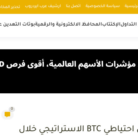
رئيسية
سياسة الخصوصية
اتصل بنا
ارشيف عرب ايردروب
ﺗﺤﺬﻳﺮ اﻟﻤﺨﺎ
لتداول
الإكتتاب
المحافظ الالكترونية والرقمية
بوتات التعدين ع
0
البيت الأبيض يقترب من إعلان احتياطي BTC الاستراتيجي خلال