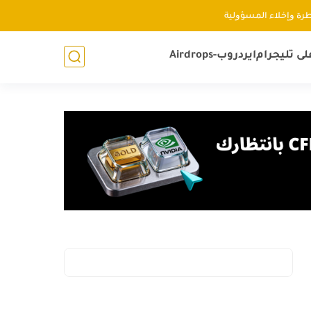
ﻃﺮﺓ ﻭإﺧﻼء اﻟﻤﺴﺆﻭﻟﻴﺔ
لى تليجرام
ايردروب-Airdrops