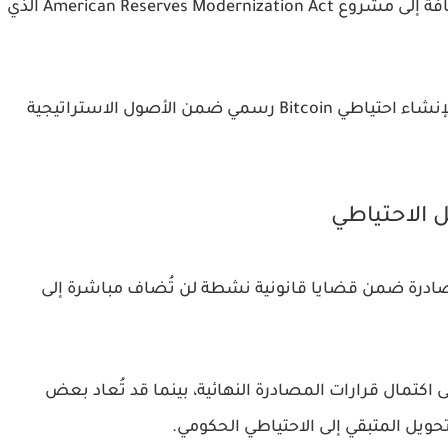
Act الذي تقوده السيناتور Cynthia Lummis، بالإضافة إلى مشروع American Reserves Modernization Act الذي
وتهدف هذه القوانين إلى توفير الأساس القانوني لإنشاء احتياطي Bitcoin رسمي ضمن الأصول الاستراتيجية
الاحتياطي
صادرة ضمن قضايا قانونية نشطة لن تُضاف مباشرة إلى
كتمال قرارات المصادرة النهائية، بينما قد تُعاد بعض
ويل المتبقي إلى الاحتياطي الحكومي.