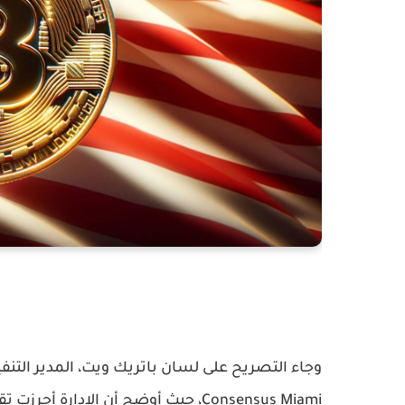
وجاء التصريح على لسان باتريك ويت، المدير الت
Consensus Miami، حيث أوضح أن الإدا