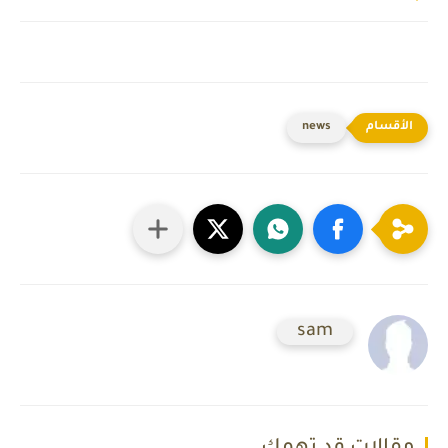
news
sam