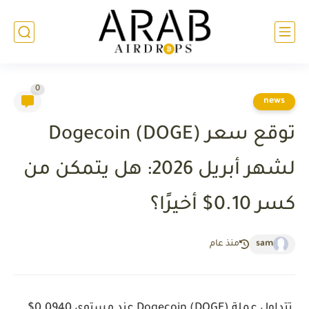
0
news
توقع سعر Dogecoin (DOGE)
لشهر أبريل 2026: هل يتمكن من
كسر 0.10$ أخيرًا؟
sam
منذ عام
تتداول عملة Dogecoin (DOGE) عند مستوى 0.0940$