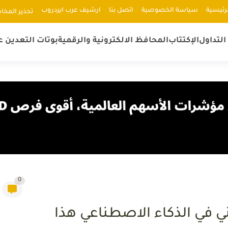
رئيسية
سياسة الخصوصية
اتصل بنا
ارشيف عرب ايردروب
ﺗﺤﺬﻳﺮ اﻟﻤﺨﺎ
لتداول
الإكتتاب
المحافظ الالكترونية والرقمية
بوتات التعدين ع
0
ي في الذكاء الاصطناعي هذا