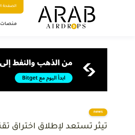
الصفحة ال
منصات ا
news
تيثر تستعد لإطلاق اختراق تقن