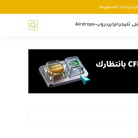
ﻃﺮﺓ ﻭإﺧﻼء اﻟﻤﺴﺆﻭﻟﻴﺔ
لى تليجرام
ايردروب-Airdrops