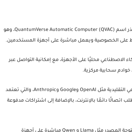
ذر اسم
QuantumVerse Automatic Computer (QVAC)
، وهو
فظ على الخصوصية ويعمل مباشرة على أجهزة المستخدمين.
شغيل نماذج الذكاء الاصطناعي محليًا على الأجهزة، مع إمكانية التواصل عبر
 خوادم سحابية مركزية.
وتختلف هذه المقاربة عن منصات الذكاء الاصطناعي التقليدية مثل OpenAI وGoogle وAnthropic، والتي تعتمد
اتصالًا دائمًا بالإنترنت، بالإضافة إلى اشتراكات مدفوعة
Llama
و
Qwen
مباشرة على أجهزة