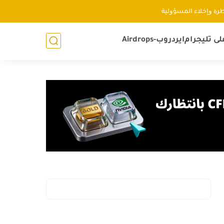
ﻃﺮﺓ ﻭإﺧﻼء اﻟﻤﺴﺆﻭﻟﻴﺔ
لى تليجرام
ايردروب-Airdrops