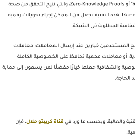
المتقدمة المعروفة باسم "إثباتات انعدام المعرفة" أو Zero-Knowledge Proofs، والتي تتيح التحقق من صحة
عنها. هذه التقنية تجعل من الممكن إجراء تحويلات رقمية
افية المطلوبة في الشبكة.
نها تمنح المستخدمين خيارين عند إرسال المعاملات: معاملات
دية، أو معاملات محمية تحافظ على الخصوصية الكاملة
صوصية والشفافية جعلها خيارًا مفضلًا لمن يسعون إلى حماية
د الحاجة.
قنية والمالية، وبحسب ما ورد في
قناة كريبتو حلال
، فإن
ية.