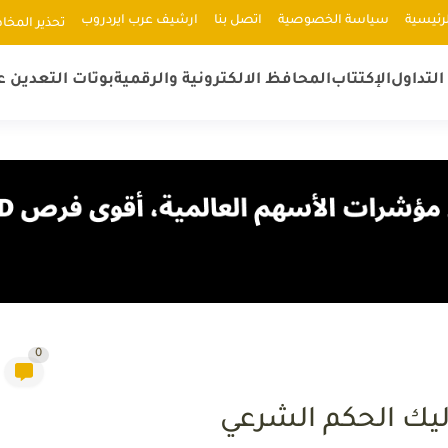
رئيسية
سياسة الخصوصية
اتصل بنا
ارشيف عرب ايردروب
ﺗﺤﺬﻳﺮ اﻟﻤﺨﺎ
لتداول
الإكتتاب
المحافظ الالكترونية والرقمية
بوتات التعدين ع
0