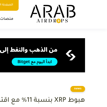
الصفحة ال
منصات ا
news