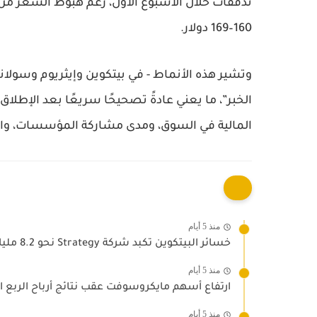
160–169 دولار.
وتشير هذه الأنماط - في بيتكوين وإيثريوم وسولانا—
المالية في السوق، ومدى مشاركة المؤسسات، وال
منذ 5 أيام
خسائر البيتكوين تكبد شركة Strategy نحو 8.2 مليار دولار
منذ 5 أيام
ارتفاع أسهم مايكروسوفت عقب نتائج أرباح الربع ال
منذ 5 أيام