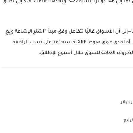
تدفقات خلال الأسبوع الأول، رغم هبوط السعر من 187 إلى 146 دولارًا بنسبة 22%. وبعدها تعافت SOL إلى نطاق
إلى أن الأسواق غالبًا تتفاعل وفق مبدأ “اشترِ الإشاعة وبِع
الخبر”، ما يعني عادةً تصحيحًا سريعًا بعد الإطلاق. أما مدى عمق هبوط XRP، فسيعتمد على نسب الرافعة
ظروف العامة للسوق خلال أسبوع الإطلاق.
رابع