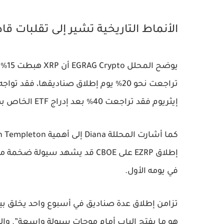
الأنماط التاريخية تشير إلى تقلبات قا
إيثريوم فقد تراجعت 40% بعد إدراج ETF الخاص بها، ما يطرح تساؤلات حول المسار الذي قد تسلكه XRP.
في يومه الأول.