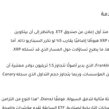
دمة
يوضح المحلل EGRAG Crypto أن XRP هبطت 15% منذ أول إعلان عن صندوق ETF. وبالنظر إلى أن بيتكوين
تراجعت نحو 20% يوم إطلاق صناديقها، فقد تواجه XRP هبوطًا إضافيًا يقارب 5% لو تكرر السيناريو ذاته. أما
كما أشارت المحللة Diana إلى أهمية Franklin Templeton، الذي يدير أصولًا تتجاوز 1.5 تريليون دولار، معتبرة أن
إطلاق EZRP على CBOE قد يشهد سيولة ضخمة من المؤسسات، وربما يتجاوز حجم التداول الذي سجله Canary
تزامن إطلاق عدة صناديق في أسبوع واحد يخلق بيئة مثالية لتدفق السيولة. فوفقًا لـDiana، “هذا النوع من التزامن
هو ما يفتح الباب أمام موجات سيولة واسعة”. والبيانات التاريخية لصناديق ETF السابقة تقدم مؤشرات واضحة