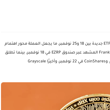
تستعد سوق XRP لأسبوع حافل بإطلاق صناديق ETF جديدة بين 18 و25 نوفمبر، ما يجعل العملة محور اهتمام
المؤسسات والمستثمرين. يتصدر Franklin Templeton المشهد عبر صندوق EZRP في 18 نوفمبر، بينما تطلق
Bitwise في 20 نوفمبر، ثم 21Shares في 21 نوفمبر، وCoinShares في 22 نوفمبر، وأخيرًا Grayscale