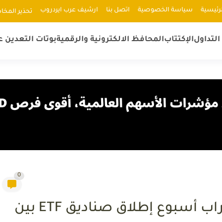
رئيسية
سياسة الخصوصية
اتصل بنا
ارشيف عرب ايردروب
ﺗﺤﺬﻳﺮ اﻟﻤﺨﺎ
لتداول
الإكتتاب
المحافظ الالكترونية والرقمية
بوتات التعدين ع
0
هبوط XRP بنسبة 11% مع اقتراب أسبوع إطلاق صناديق ETF بين