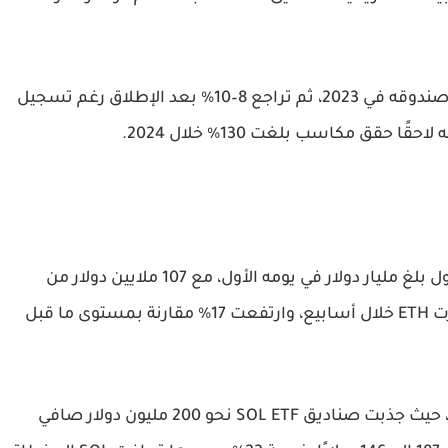
فقد ارتفع بيتكوين بنسبة 96% قبل الموافقة على صندوقه في 2023، ثم تراجع 8–10% بعد الإطلاق رغم تسجيل
شهد صندوق إيثريوم ETF في يوليو 2024 حجم تداول بلغ مليار دولار في يومه الأول، مع 107 ملايين دولار من
صافي التدفقات، تبعه هبوط بنسبة 3%. ثم استقرت ETH خلال أسابيع، وارتفعت 17% مقارنة بمستوى ما قبل
أما سولانا، فقد قدمت أحدث مثال في أكتوبر 2025، حيث جذبت صناديق SOL ETF نحو 200 مليون دولار صافي