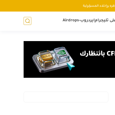
ﻃﺮﺓ ﻭإﺧﻼء اﻟﻤﺴﺆﻭﻟﻴﺔ
لى تليجرام
ايردروب-Airdrops