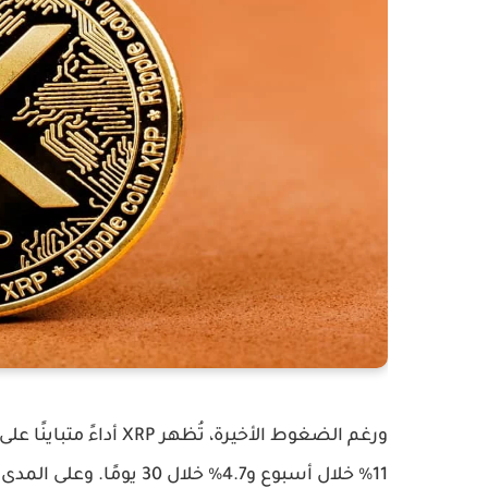
11% خلال أسبوع و4.7% خلال 30 يومًا. وعلى المدى السنوي، لا تزال XRP مرتفعة بنسبة 114.3%.