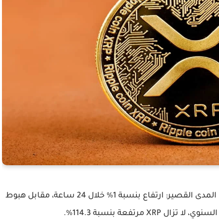
ورغم الضغوط الأخيرة، تُظهر XRP أداءً متباينًا على المدى القصير: ارتفاع بنسبة 1% خلال 24 ساعة، مقابل هبوط