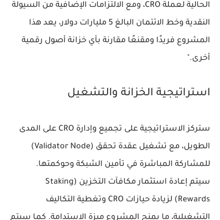
الحالية لعملة CRO، ومع الالتزامات الإضافية من السيولة
النقدية وخط الائتمان البالغ 5 مليارات دولار، يعد هذا
المشروع فريدًا ومقنعًا مقارنة بأي خزانة أصول رقمية
أخرى."
استراتيجية الخزانة والتشغيل
ستركز الاستراتيجية على
تجميع وإدارة CRO
على المدى
الطويل، مع تشغيل عقدة تحقق (Validator Node)
للمشاركة المباشرة في تأمين الشبكة وحوكمتها.
سيتم إعادة استثمار مكافآت التخزين (Staking
Rewards) لزيادة حيازات CRO وتغطية التكاليف
التشغيلية، ما يمنح المشروع ميزة الاستدامة. كما سيتم