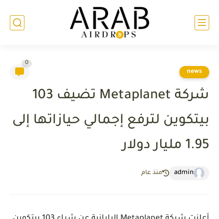
0
news
شركة Metaplanet تضيف 103
بيتكوين لترفع إجمالي حيازاتها إلى
1.95 مليار دولار
admin
منذ عام
أعلنت شركة
Metaplanet
اليابانية عن شراء 103 بيتكوين