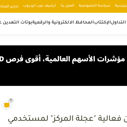
رئيسية
سياسة الخصوصية
اتصل بنا
ارشيف عرب ايردروب
ﺗﺤﺬﻳﺮ اﻟﻤﺨﺎ
لتداول
الإكتتاب
المحافظ الالكترونية والرقمية
بوتات التعدين ع
0
من فعالية "عجلة المركز" لمستخدمي