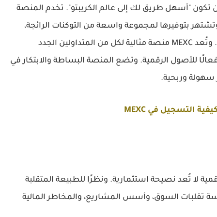
 عام 2018، وتهدف إلى أن تكون "أسهل طريق لك إلى عالم الكريبتو". تخدم المنصة
وتشتهر بتوفيرها لمجموعة واسعة من التوكنات الرائجة،
وفرص التوزيع اليومية، ورسوم التداول المنخفضة. وتُعد MEXC منصة مثالية لكل من المتداولين الجدد
فعالًا للأصول الرقمية. وتضع المنصة البساطة والابتكار في
 سهولة وربحية.
يفية التسجيل في MEXC
مية لا تُعد نصيحة استثمارية. ونظرًا للطبيعة المتقلبة
سة تقلبات السوق، وأسس المشاريع، والمخاطر المالية