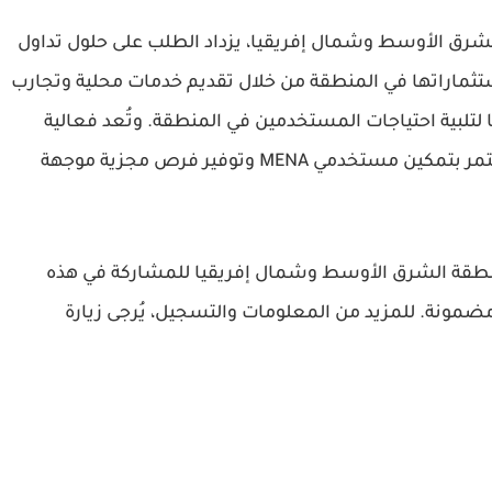
شرق الأوسط وشمال إفريقيا، يزداد الطلب على حلول تداول
ة وموثوقة. وفي هذا السياق، تعزز MEXC استثماراتها في المنطقة من خلال تقديم خدمات محلية وتجارب
بية احتياجات المستخدمين في المنطقة. وتُعد فعالية
"عجلة المركز" مثالًا واضحًا على التزام MEXC المستمر بتمكين مستخدمي MENA وتوفير فرص مجزية موجهة
ن في منطقة الشرق الأوسط وشمال إفريقيا للمشاركة في هذه
مضمونة. للمزيد من المعلومات والتسجيل، يُرجى زيارة