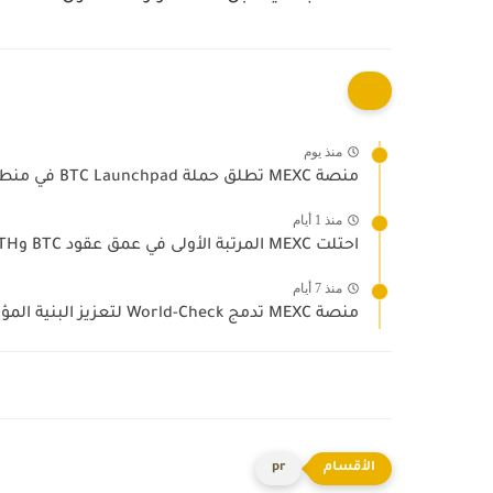
منذ يوم
منصة MEXC تطلق حملة BTC Launchpad في منطقة MENA بخصم...
منذ 1 أيام
احتلت MEXC المرتبة الأولى في عمق عقود BTC وETH والفضة...
منذ 7 أيام
منصة MEXC تدمج World-Check لتعزيز البنية المؤسسية للامتثال
pr