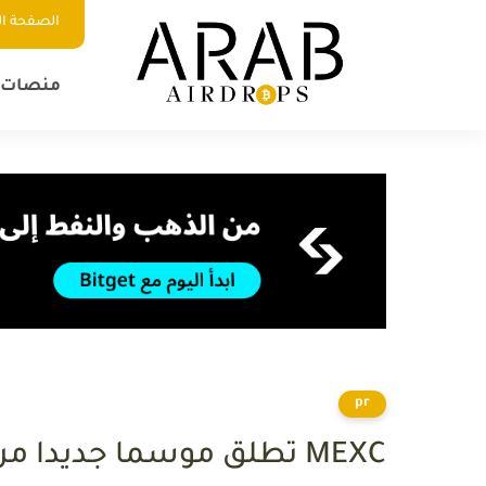
الصفحة ال
منصات ا
pr
MEXC تطلق موسما جديدا 