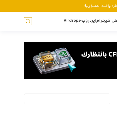
ﻃﺮﺓ ﻭإﺧﻼء اﻟﻤﺴﺆﻭﻟﻴﺔ
لى تليجرام
ايردروب-Airdrops