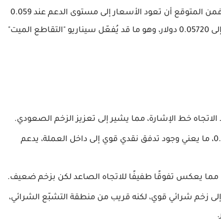
على الجانب الآخر، إذا واجه السوق ضغوطًا بيعية، فمن المتوقع أن تعود الأسعار إلى مستوى الدعم عند 0.059
دولار. وإذا استمرت التصحيحات، قد تصل العملة إلى 0.05720 دولار، وهو ما قد يُفعّل سيناريو "التقاطع الميت"
ط الاتجاه خط الإشارة، مما يشير إلى تعزيز الزخم الصعودي.
: عند مستوى 0.20، ما يعني وجود تدفق نقدي قوي إلى داخل العملة، يدعم
68.، يشير إلى زخم شرائي قوي، لكنه قريب من منطقة التشبّع الشرائي،
.