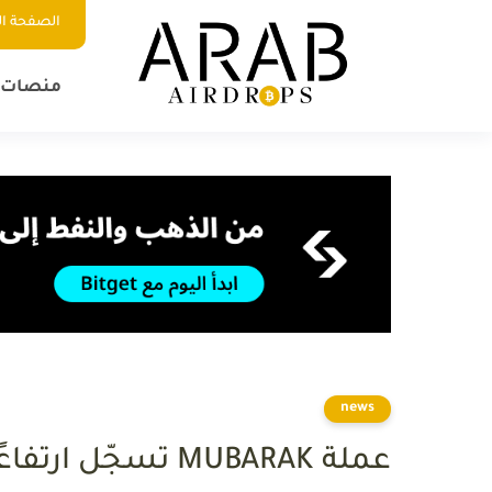
الصفحة ال
منصات ا
news