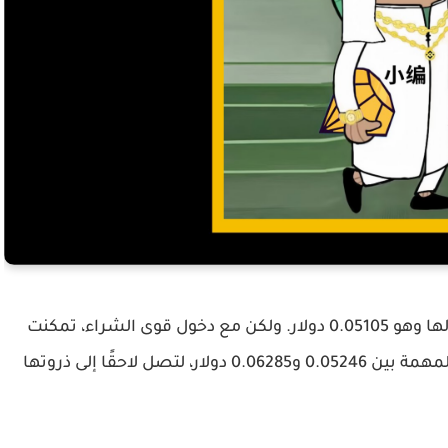
في بداية اليوم، تم تداول العملة عند أدنى مستوى لها وهو 0.05105 دولار. ولكن مع دخول قوى الشراء، تمكنت
MUBARAK من كسر عدد من مستويات المقاومة المهمة بين 0.05246 و0.06285 دولار، لتصل لاحقًا إلى ذروتها