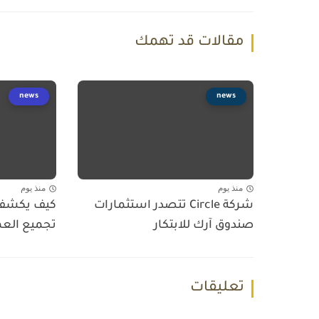
مقالات قد تهمك
news
news
منذ يوم
منذ يوم
شركة Circle تتصدر استثمارات
صندوق آرك للابتكار
تجميع العم
تعليقات