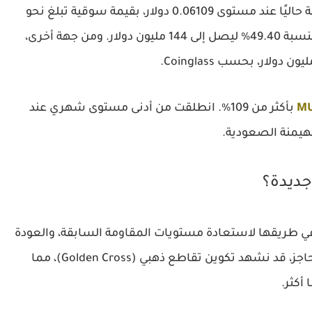
ووفقًا لبيانات CoinMarketCap، يجري تداول العملة حاليًا عند مستوى 0.06109 دولار، بقيمة سوقية تبلغ نحو
61.05 مليون دولار. كما ارتفع حجم التداول اليومي بنسبة 49.40% ليصل إلى 144 مليون دولار. ومن جهة أخرى،
M
بأكثر من 109%. انطلقت من أدنى مستوى شهري عند
جديدة؟
لفني أن عملة MUBARAK قد تكون في طريقها لاستعادة مستويات المقاومة السابقة، والعودة
إلى منطقة 0.06106 دولار. في حال تم تجاوز هذا الحاجز، قد نشهد تكوين تقاطع ذهبي (Golden Cross)، مما