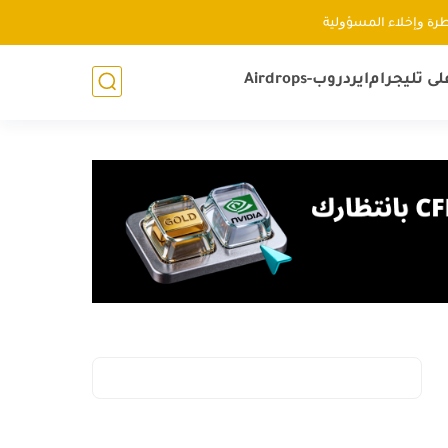
ﻃﺮﺓ ﻭإﺧﻼء اﻟﻤﺴﺆﻭﻟﻴﺔ
لى تليجرام
ايردروب-Airdrops