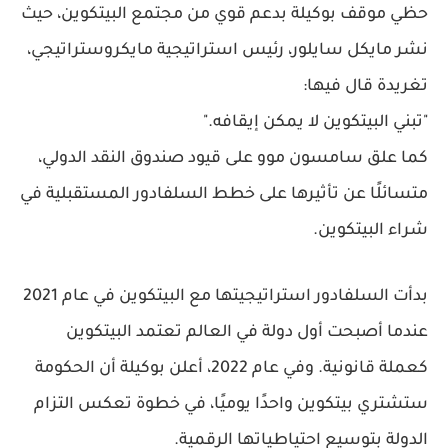
حظي موقف
بوكيلة
بدعم قوي من مجتمع البيتكوين، حيث
نشر
مايكل سايلور
، رئيس
استراتيجية مايكروستراتيجي
،
تغريدة قال فيها:
"تبني البيتكوين لا يمكن إيقافه."
كما علق
سامسون موو
على قيود صندوق النقد الدولي،
متسائلًا عن تأثيرها على
خطط السلفادور المستقبلية
في
شراء البيتكوين.
بدأت
السلفادور
استراتيجيتها مع البيتكوين في
عام 2021
عندما أصبحت أول دولة في العالم
تعتمد البيتكوين
كعملة قانونية
. وفي عام 2022، أعلن
بوكيلة
أن الحكومة
ستشتري بيتكوين واحدًا يوميًا
، في خطوة تعكس التزام
الدولة بتوسيع احتياطياتها الرقمية.