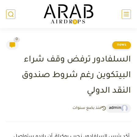
0
news
السلفادور ترفض وقف شراء
البيتكوين رغم شروط صندوق
النقد الدولي
admin
منذ بضع سنوات
أكد رئيس السلفادور،
نجيب بوكيلة
، أن بلاده
ستواصل