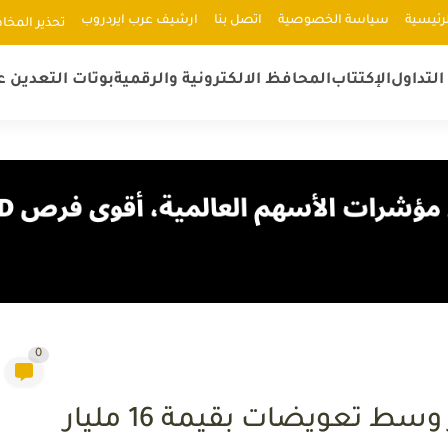
رئيسية
سياسة الخصوصية
اتصل بنا
ارشيف عرب ايردروب
ﺗﺤﺬﻳﺮ اﻟﻤﺨﺎ
لتداول
الإكتتاب
المحافظ الالكترونية والرقمية
بوتات التعدين ع
0
تراجع عملة FTT إلى 1.96 دولار وسط تعويضات بقيمة 16 مليار