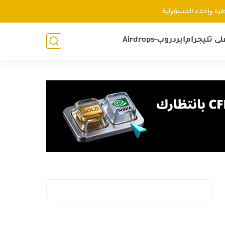
ﻃﺮﺓ ﻭإﺧﻼء اﻟﻤﺴﺆﻭﻟﻴﺔ
لى تليجرام
ايردروب-Airdrops