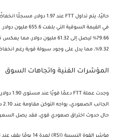
حاليًا، يتم تداول
FTT
عند
1.97 دولار
، مسجلًا انخفاض
في القيمة السوقية التي بلغت
655.6 مليون دولار
. 
79.66%
ليصل إلى
61.32 مليون دولار
، مما يعكس نش
9.32%
، مما يدل على وجود سيولة قوية رغم انخف
المؤشرات الفنية واتجاهات السوق
وجدت عملة
FTT
دعمًا قويًا عند مستوى
1.90 دولار
،
الجانب الصعودي، يواجه التوكن مقاومة عند
2.10 دولار
حال حدوث اختراق صعودي قوي، فقد يصل السعر 
مؤشر القوة النسبية (RSI) لمدة 14 يومًا يقف عند
3