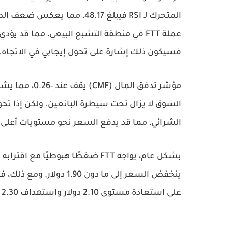
المتحرك لـ RSI فيبلغ
48.17
، مما يعكس ضعف الطل
عملة
FTT
في منطقة التشبع البيعي، مما قد يؤدي
فسيكون ذلك إشارة على تحول إيجابي في الاتجاه.
مؤشر تدفق المال (CMF) يقف عند
-0.26
، مما يشي
السوق لا يزال تحت سيطرة البائعين. ولكن إذا تح
الشرائي، مما قد يدفع السعر نحو مستويات أعلى.
بشكل عام، يواجه
FTT
ضغطًا هبوطيًا مع اقترابه م
ينخفض السعر إلى ما دون
1.90 دولار
. ومع ذلك، ف
على استعادة مستوى
2.10 دولار
واستهداف
2.30 دولار