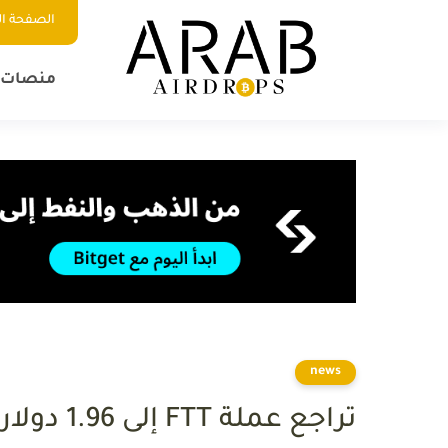
الصفحة ال
منصات ا
news