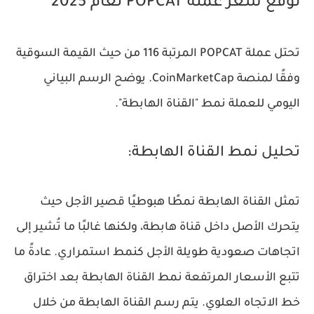
توقع سعر عملة POPCAT لعام 2025
تحتل عملة POPCAT المرتبة 116 من حيث القيمة السوقية
وفقًا لمنصة CoinMarketCap. يوضح الرسم البياني
اليومي للعملة نمط "القناة الهابطة".
تحليل نمط القناة الهابطة:
تمثل القناة الهابطة نمطًا هبوطيًا قصير الأجل حيث
يتحرك الأصل داخل قناة هابطة، ولكنها غالبًا ما تُشير إلى
اتجاهات صعودية طويلة الأجل كنمط استمراري. عادةً ما
تتبع الأسعار المرتفعة نمط القناة الهابطة بعد اختراق
خط الاتجاه العلوي. يتم رسم القناة الهابطة من خلال